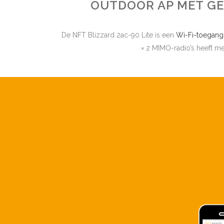
OUTDOOR AP MET G
De NFT Blizzard 2ac-90 Lite is een
Wi-Fi-toegang
× 2 MIMO-radio’s heeft 