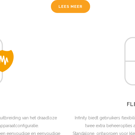
LEES MEER
FL
itbreiding van het draadloze
Infinity biedt gebruikers flexib
pparaatconfiguratie.
twee extra beheeropties 
p een eenvoudige en eenvoudige
Standalone, ontworpen voor klei