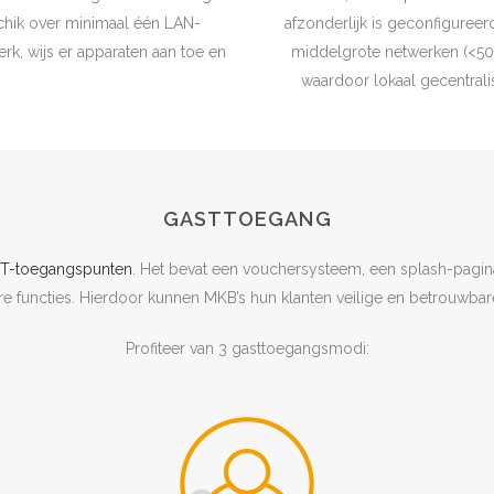
chik over minimaal één LAN-
afzonderlijk is geconfigureer
k, wijs er apparaten aan toe en
middelgrote netwerken (<50 A
waardoor lokaal gecentrali
GASTTOEGANG
T-toegangspunten
. Het bevat een vouchersysteem, een splash-pagin
re functies. Hierdoor kunnen MKB’s hun klanten veilige en betrouwbare
Profiteer van 3 gasttoegangsmodi: