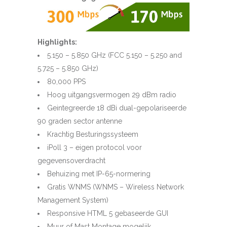
Highlights:
5.150 – 5.850 GHz (FCC 5.150 – 5.250 and
5.725 – 5.850 GHz)
80,000 PPS
Hoog uitgangsvermogen 29 dBm radio
Geintegreerde 18 dBi dual-gepolariseerde
90 graden sector antenne
Krachtig Besturingssysteem
iPoll 3 – eigen protocol voor
gegevensoverdracht
Behuizing met IP-65-normering
Gratis WNMS (WNMS – Wireless Network
Management System)
Responsive HTML 5 gebaseerde GUI
Muur of Mast Montage mogelijk