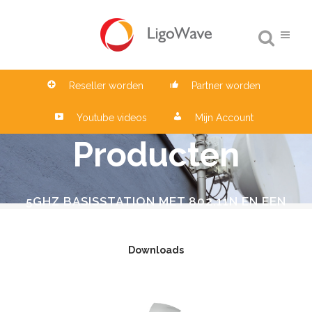
Reseller worden
Partner worden
Youtube videos
Mijn Account
Producten
5GHZ BASISSTATION MET 802.11N EN EEN
18DBI 90° SECTOR ANTENNE VOOR-
PTP/PTMP SCENARIOS
Downloads