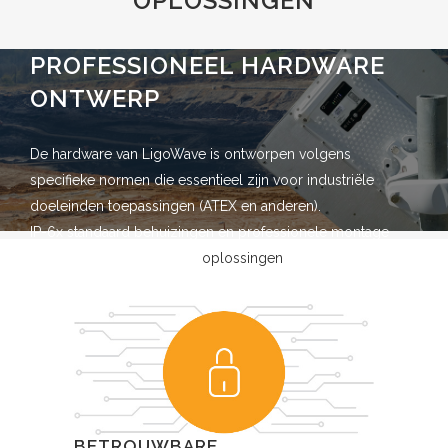
OPLOSSINGEN
PROFESSIONEEL HARDWARE
ONTWERP
De hardware van LigoWave is ontworpen volgens
specifieke normen die essentieel zijn voor industriële
doeleinden toepassingen (ATEX en anderen).
IP-6x standaard behuizingen en professionele montage
beugels maken LigoWave
oplossingen
de juiste keuze voor
industriële toepassingen.
De geïntegreerde overspanningsbeveiliging systemen zijn
ontworpen om twee keer te voldoen aan de standaard van
de IEC, de beste in haar om extreme spanningspieken en
bliksem te overleven
BETROUWBARE