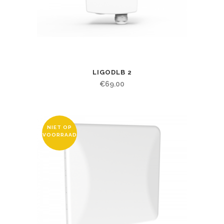
LIGODLB 2
€
69.00
NIET OP
VOORRAAD