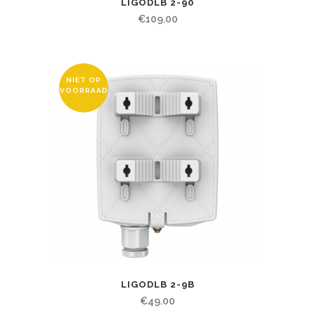
LIGODLB 2-90
€
109.00
NIET OP
VOORRAAD
LIGODLB 2-9B
€
49.00