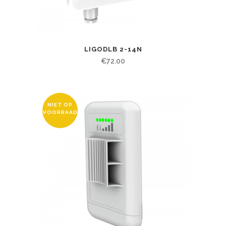
LIGODLB 2-14N
€
72.00
NIET OP
VOORRAAD