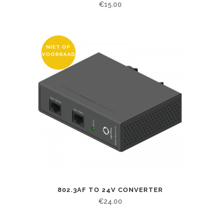
€
15.00
NIET OP
VOORRAAD
802.3AF TO 24V CONVERTER
€
24.00