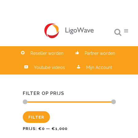
Reseller worden
Partner worden
Youtube videos
Mijn Account
FILTER OP PRIJS
Min.
Max.
FILTER
prijs
prijs
PRIJS:
€0
—
€1,000