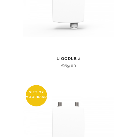
LIGODLB 2
€
69.00
NIET OP
VOORRAAD