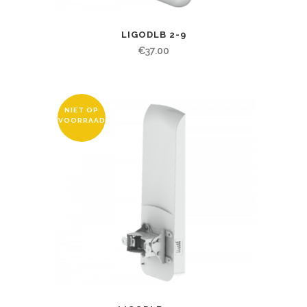
LIGODLB 2-9
€
37.00
NIET OP
VOORRAAD