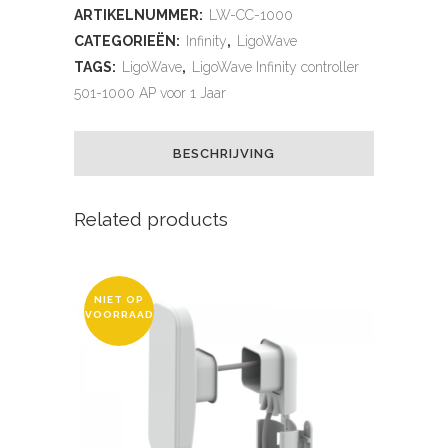
ARTIKELNUMMER:
LW-CC-1000
CATEGORIEËN:
Infinity
,
LigoWave
TAGS:
LigoWave
,
LigoWave Infinity controller
501-1000 AP voor 1 Jaar
BESCHRIJVING
Related products
NIET OP
VOORRAAD