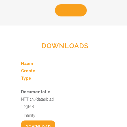
LEES MEER
DOWNLOADS
Naam
Groote
Type
Documentatie
NFT 1N/datasblad
1.23MB
Infinity
DOWNLOAD