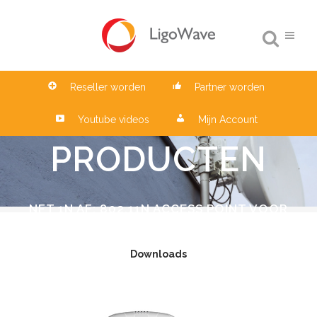
Reseller worden
Partner worden
Youtube videos
Mijn Account
PRODUCTEN
NFT 1N AF: 802.11N ACCESS POINT VOOR
BEDRIJVEN
Downloads