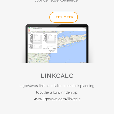
voor de netwerkbeheerder.
LEES MEER
LINKCALC
LigoWave’s link calculator is een link planning
tool die u kunt vinden op:
www.ligowave.com/linkcalc