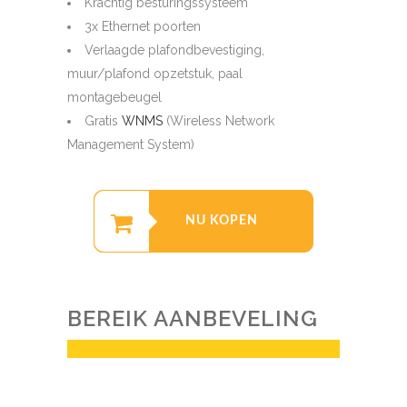
Krachtig besturingssysteem
3x Ethernet poorten
Verlaagde plafondbevestiging,
muur/plafond opzetstuk, paal
montagebeugel
Gratis
WNMS
(Wireless Network
Management System)
NU KOPEN
BEREIK AANBEVELING
100
%