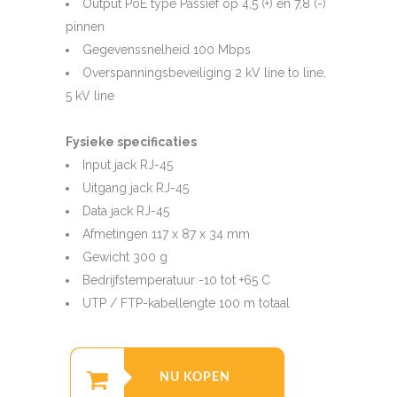
Output PoE type Passief op 4,5 (+) en 7,8 (-)
pinnen
Gegevenssnelheid 100 Mbps
Overspanningsbeveiliging 2 kV line to line,
5 kV line
Fysieke specificaties
Input jack RJ-45
Uitgang jack RJ-45
Data jack RJ-45
Afmetingen 117 x 87 x 34 mm
Gewicht 300 g
Bedrijfstemperatuur -10 tot +65 C
UTP / FTP-kabellengte 100 m totaal
NU KOPEN