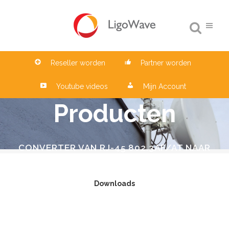
Reseller worden
Partner worden
Youtube videos
Mijn Account
Producten
CONVERTER VAN RJ-45 802.3AF/AT NAAR
RJ-45 24VDC
Downloads